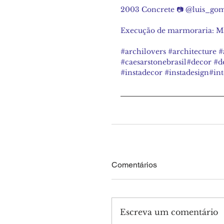
2003 Concrete 📷 @luis_gom
Execução de marmoraria: M
#archilovers
#architecture
#
#caesarstonebrasil
#decor 
#d
#instadecor
#instadesign
#int
Comentários
Escreva um comentário