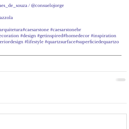
es_de_souza / @consuelojorge 
azzola 
arquitetura
#caesarstone 
#caesarstonebr
ecoration
#design
#getinspired
#homedecor 
#inspiration
eriordesign 
#lifestyle
#quartzsurface
#superficiedequartzo